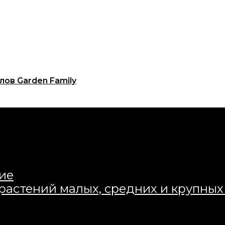
ие
 растений малых, средних и крупны