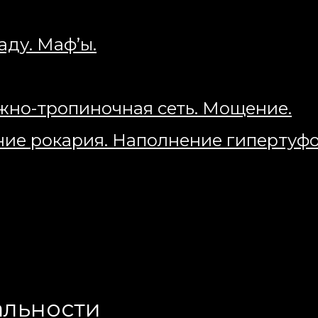
аду. Маф’ы.
жно-тропиночная сеть. Мощение.
ние рокария. Наполнение гипертуфо
альности